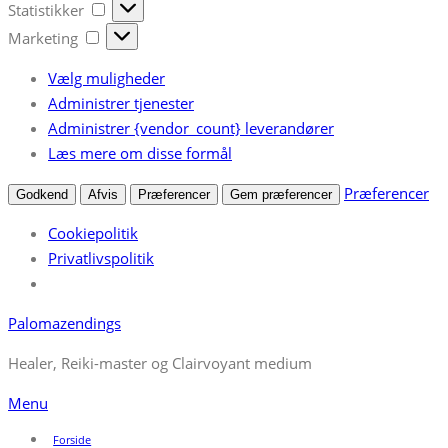
Statistikker
Statistikker
Marketing
Marketing
Vælg muligheder
Administrer tjenester
Administrer {vendor_count} leverandører
Læs mere om disse formål
Præferencer
Godkend
Afvis
Præferencer
Gem præferencer
Cookiepolitik
Privatlivspolitik
Spring
Palomazendings
til
Healer, Reiki-master og Clairvoyant medium
indhold
Menu
Forside