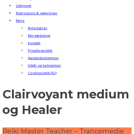
Udlejning
Regressions & sjælerejser
Mere
Nyhedsbrev
Min gæstebog
Kontakt
Privatlivspolitik
Handelsbetingelser
Vilkår og betingelser
Cookiepolitik (EU)
Clairvoyant medium
og Healer
Reiki Master Teacher – Trancemedie