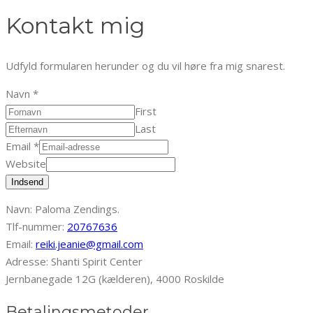
Kontakt mig
Udfyld formularen herunder og du vil høre fra mig snarest.
Navn
*
First
Last
Email
*
Website
Indsend
Navn: Paloma Zendings.
Tlf-nummer:
20767636
Email:
reiki.jeanie@gmail.com
Adresse: Shanti Spirit Center
Jernbanegade 12G (kælderen), 4000 Roskilde
Betalingsmetoder