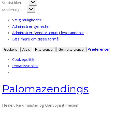
Statistikker
Statistikker
Marketing
Marketing
Vælg muligheder
Administrer tjenester
Administrer {vendor_count} leverandører
Læs mere om disse formål
Præferencer
Godkend
Afvis
Præferencer
Gem præferencer
Cookiepolitik
Privatlivspolitik
Spring
Palomazendings
til
indhold
Healer, Reiki-master og Clairvoyant medium