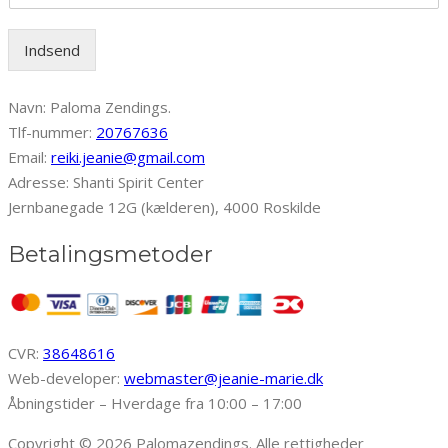
Indsend
Navn: Paloma Zendings.
Tlf-nummer:
20767636
Email:
reiki.jeanie@gmail.com
Adresse: Shanti Spirit Center
Jernbanegade 12G (kælderen), 4000 Roskilde
Betalingsmetoder
CVR:
38648616
Web-developer:
webmaster@jeanie-marie.dk
Åbningstider – Hverdage fra 10:00 – 17:00
Copyright © 2026 Palomazendings. Alle rettigheder