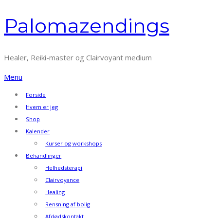
Spring
Palomazendings
til
indhold
Healer, Reiki-master og Clairvoyant medium
Menu
Forside
Hvem er jeg
Shop
Kalender
Kurser og workshops
Behandlinger
Helhedsterapi
Clairvoyance
Healing
Rensning af bolig
Afdødskontakt